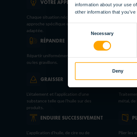
VOTRE APPLICATION
P
information about your use of
other information that you’ve
Chaque situation nécessite une
Pressage 
approche spécifique et une brosse
produits.
Consent
adaptée.
Necessary
Selection
RÉPANDRE
E
Répartir uniformément la terre, le sable
Applicati
ou les gravillons.
que la pei
produits.
Deny
GRAISSER
M
L'étalement et l'application d'une
Traitemen
substance telle que l'huile sur des
métal, de 
produits.
ENDUIRE SUCCESSIVEMENT
P
L'application d'huile, de cire ou de
Plier les