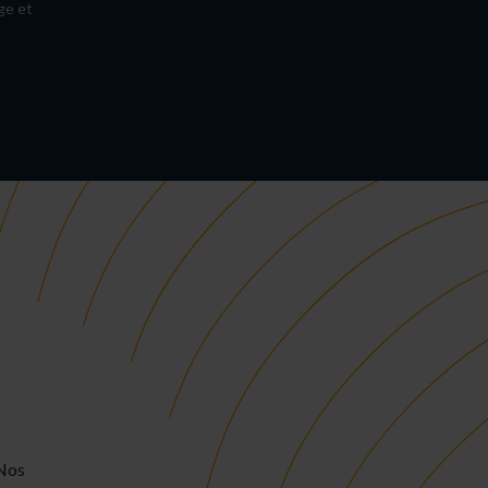
ge et
 Nos