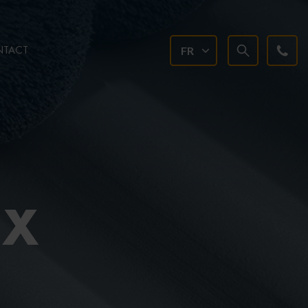
TACT
FR
UX