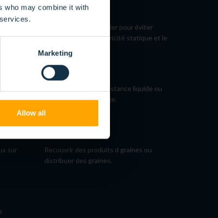
HUMIDIFIER
ers who may combine it with
 services.
aires ou
Humidification du papier pour éviter
l'accumulation d'électricité statique et le
gondolage du papier.
Marketing
GLAÇAGE
Glaçage avec une substance liquide ou
ur
finition avec un glaçage.
Allow all
PARSEMER
ux sur
Recouvrir des produits d graines ou
distribuer des graines.
s