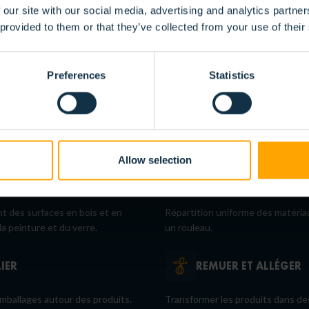
RESSER
POUDRER
 our site with our social media, advertising and analytics partn
 provided to them or that they’ve collected from your use of their
ou lissage de matériaux sur des
Saupoudrage de produits aliment
en caoutchouc.
Preferences
Statistics
NDUIRE
ETIQUETER
on de substances/liquides tels
Appuyez uniformément sur les
nture ou l'huile sur des
étiquettes et les autocollants po
éviter les bulles d'air.
Allow selection
ATIFIER
ETIRER
t des surfaces en bois et en
Répartition uniforme des matéria
la peinture et du verre.
un rouleau.
LIER
REMUER ET ALLÉGER
 emballages autour des produits.
Transformer les produits dans de