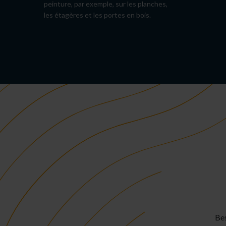
peinture, par exemple, sur les planches,
les étagères et les portes en bois.
Bes