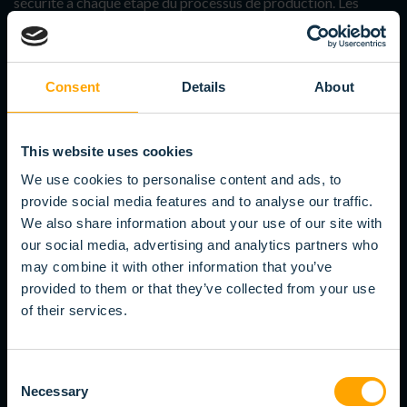
sécurité à chaque étape du processus de production. Les
brosses intégrées permettent non seulement un gain de place,
mais offrent également une excellente absorption des chocs
et un soutien optimal, ce qui les rend parfaitement adaptées
Consent
Details
About
aux environnements exigeants.
Gain de place et durabilité : stockage organisé et
This website uses cookies
utilisation à long terme
We use cookies to personalise content and ads, to
Brosses absorbant les chocs : préviennent les impacts et
provide social media features and to analyse our traffic.
les rayures
We also share information about your use of our site with
Support robuste : capacité de charge élevée pour une
our social media, advertising and analytics partners who
manipulation en toute sécurité
may combine it with other information that you’ve
provided to them or that they’ve collected from your use
Polyvalentes : idéales pour les cadres en bois, les
panneaux et l’assemblage de meubles
of their services.
Consent
Necessary
Selection