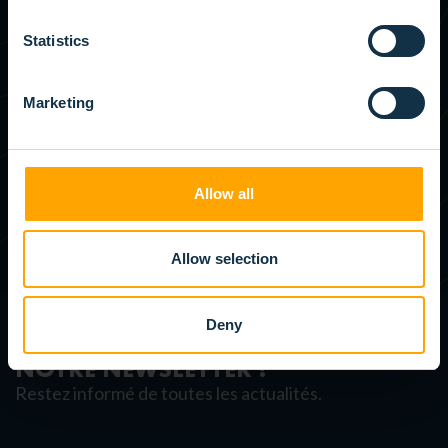
Avez-vous besoin d’aide pour trouver la bonne
Statistics
brosse technique ? Nos conseillers techniques
se feront un plaisir de vous accompagner et de
Marketing
vous proposer la solution la plus adaptée à
votre application.
Allow all
CONTACTEZ UN CONSEILLER
Allow selection
Deny
INSCRIVEZ-VOUS À
NOTRE NEWSLETTER !
Restez informé de toutes les actualités.