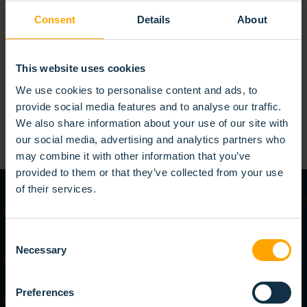
Consent
Details
About
La brosse technique est entièrement personnalisable, ce qui
nous permet de l’adapter précisément à vos besoins et
This website uses cookies
exigences spécifiques. Vous bénéficiez ainsi d’une solution
parfaitement conçue pour votre application. Contactez-nous
We use cookies to personalise content and ads, to
provide social media features and to analyse our traffic.
dès maintenant pour découvrir les possibilités pour votre
We also share information about your use of our site with
projet.
our social media, advertising and analytics partners who
may combine it with other information that you’ve
provided to them or that they’ve collected from your use
of their services.
VOTRE SUCCÈS EST NOTRE SUCCÈS
Consent
CONTACTEZ-NOUS
Necessary
Selection
BROSSE
POUR VOTRE
TECHNIQUE SUR
Preferences
MESURE