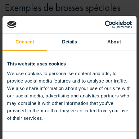
Exemples de brosses spéciales
Voici quelques exemples de modèles de brosses spéciales :
les brosses en plumes d’autruches, les segments de brosses
pour le grenaillage, les brosses implantées avec un noyau
Consent
Details
About
métallique. Les brosses en plume d’autruches assurent une
atmosphère sans poussière dans les ateliers de peinture de
l’industrie automobile. Les carrosseries des voitures sont
This website uses cookies
dépoussiérées avant les opérations de peinture. Nos
We use cookies to personalise content and ads, to
segments de brosses pour le grenaillage sont utilisés pour
provide social media features and to analyse our traffic.
enlever la rouille, ébavurer et huiler en traitement continu les
We also share information about your use of our site with
plaques de métal.
our social media, advertising and analytics partners who
may combine it with other information that you’ve
provided to them or that they’ve collected from your use
Nous pouvons également faire les brosses implantées à partir
of their services.
d’un matériau peu commun tel que le métal. Le métal est plus
dur que le synthétique. Néanmoins nos machines peuvent
percer des trous dans des noyaux en métal et y implanter les