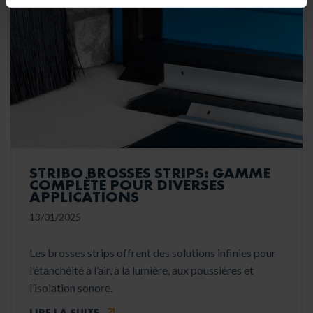
STRIBO BROSSES STRIPS: GAMME
COMPLÈTE POUR DIVERSES
APPLICATIONS
13/01/2025
Les brosses strips offrent des solutions infinies pour
l’étanchéité à l’air, à la lumière, aux poussières et
l’isolation sonore.
LIRE LA SUITE