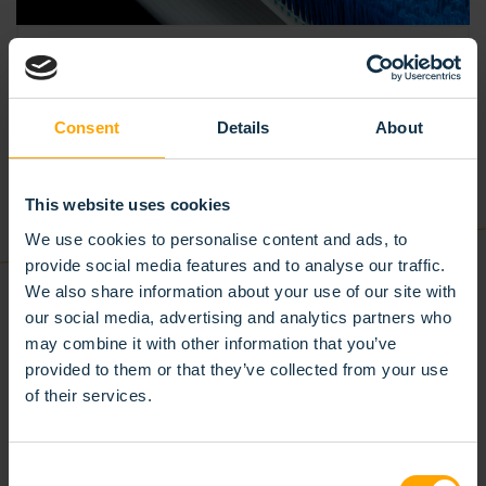
L’IMPORTANCE DES BROSSES
INDUSTRIELLES ALIMENTAIRES
DANS L’INDUSTRIE ALIMENTAIRE
Consent
Details
About
13/01/2025
Brosses industrielles alimentaires jouent un rôle
This website uses cookies
crucial dans l’industrie alimentaire pour garantir la
We use cookies to personalise content and ads, to
sécurité et l’hygiène des produits.
provide social media features and to analyse our traffic.
LIRE LA SUITE
We also share information about your use of our site with
our social media, advertising and analytics partners who
may combine it with other information that you’ve
provided to them or that they’ve collected from your use
of their services.
Consent