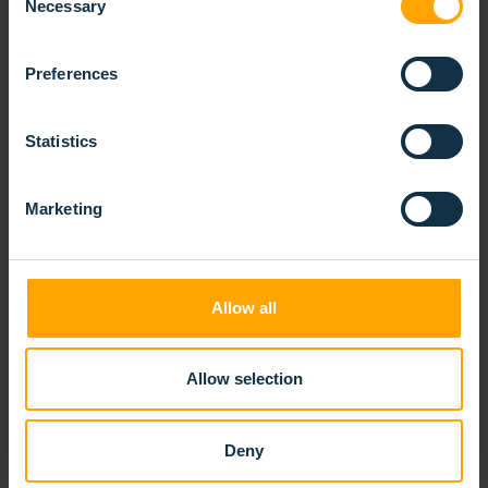
Necessary
Selection
Preferences
Statistics
LES BROSSES TECHNIQUES :
DISCRÈTES, MAIS INDISPENSABLES
Marketing
30/10/2024
Notre objectif est de fournir des solutions de
Allow all
brossage sur mesure, spécifiquement adaptées à
l’application du client.
LIRE LA SUITE
Allow selection
Deny