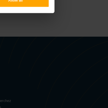
Allow all
 BANDE
herchez
s