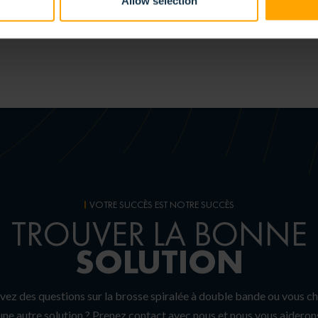
Allow selection
 STRIP CINTRÉE INTÉRIEURE
BROSSE SPIRALÉE SIMPLE
VOTRE SUCCÈS EST NOTRE SUCCÈS
TROUVER LA BONNE
SOLUTION
vez des questions sur la brosse spiralée à double bande ou vous c
une autre solution ? Prenez contact avec nous et nous vous aideron