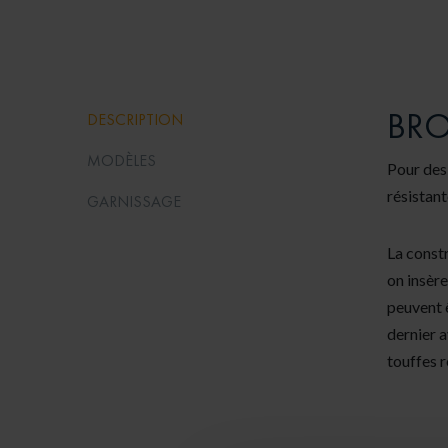
BRO
DESCRIPTION
MODÈLES
Pour des
résistant
GARNISSAGE
La constr
on insère
peuvent ê
dernier a
touffes 