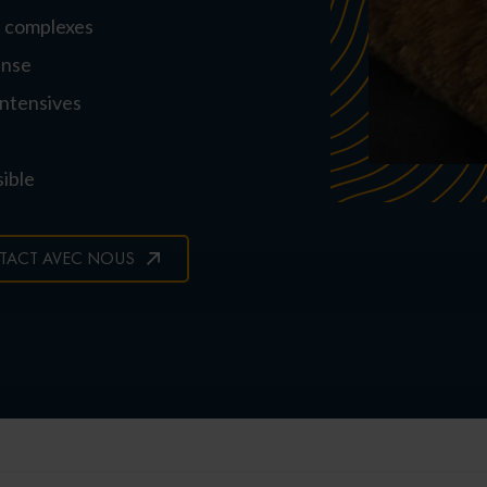
s complexes
ense
intensives
sible
TACT AVEC NOUS